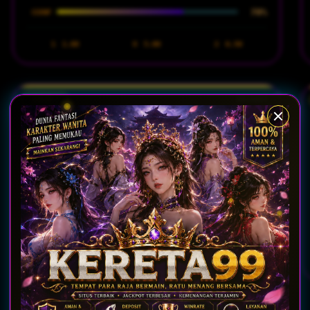
70%
CONF
1
1.60
X
5.00
2
6.50
GRUP I
PRANCIS
SENEGAL
VS
LIVE
17 Juni 2026 · 02:00 WIB · MetLife NY
Prediksi:
Prancis Win ·
Skor:
2-0
78%
CONF
1
1.45
X
4.20
2
7.00