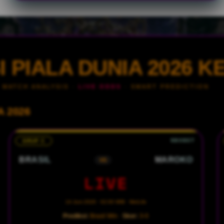
I PIALA DUNIA 2026 K
MATCH ANALYSIS ·
LIVE ODDS
· SMART PREDICTION
A 2026
GRUP C
BRASIL
MAROKO
VS
LIVE
14 Juni 2026 · 02:00 WIB · MetLife
Prediksi:
Brasil Win ·
Skor:
3-0