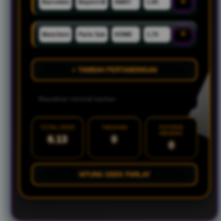
×
×
+ TAMBAH PERTANDINGAN
TOTAL ODDS
TARUHAN
POTENSI
MENANG
6.13
0
0
HITUNG ODDS PARLAY