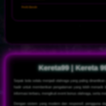
Profit Bersih
Kereta99 | Kereta 
Sepak bola selalu menjadi olahraga yang paling dinantika
hadir untuk memberikan pengalaman yang lebih menarik b
informasi terbaru, mengikuti event bonus olahraga, serta m
Dengan sistem yang modern dan responsif, pengguna dapa