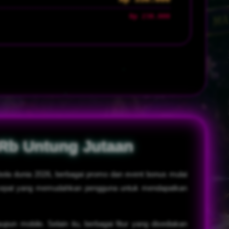
Rp 230.000
0 Rb Untung Jutaan
 bola dunia 2026, berbagai promo dan event bonus mulai
cepat yang memudahkan pengguna untuk mendapatkan
n mobile. Selain itu, berbagai fitur yang disediakan