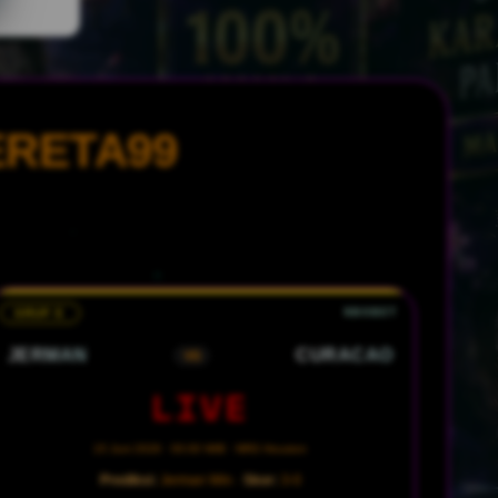
ERETA99
GRUP E
JERMAN
CURACAO
VS
LIVE
15 Juni 2026 · 00:00 WIB · NRG Houston
Prediksi:
Jerman Win ·
Skor:
3-0