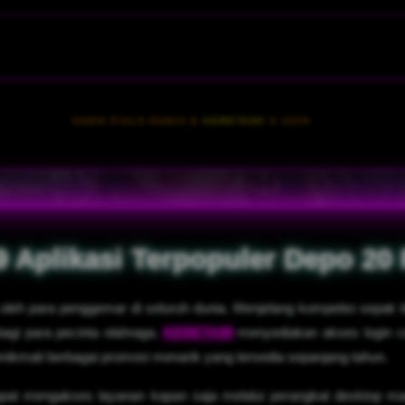
AGEN PIALA DUNIA &
KERETA99
© 2026
99 Aplikasi Terpopuler Depo 2
n oleh para penggemar di seluruh dunia. Menjelang kompetisi sepak
agi para pecinta olahraga.
KERETA99
menyediakan akses login 
enikmati berbagai promosi menarik yang tersedia sepanjang tahun.
t mengakses layanan kapan saja melalui perangkat desktop maupu