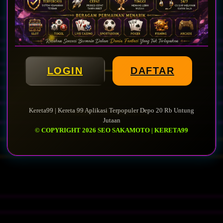
LOGIN
DAFTAR
Kereta99 | Kereta 99 Aplikasi Terpopuler Depo 20 Rb Untung
+ TAMBAH PERTANDINGAN
Jutaan
© COPYRIGHT 2026 SEO SAKAMOTO | KERETA99