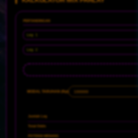
PERTANDINGAN
MODAL TARUHAN (Rp)
Jumlah Leg
Total Odds
POTENSI MENANG