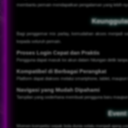
membantu pemain mendapatkan pengalaman yang lebih nya
Keunggula
Bagi penggemar mix parlay, kemudahan akses menjadi sa
kepada seluruh pemain.
Proses Login Cepat dan Praktis
Pengguna dapat masuk ke akun dalam hitungan detik tanpa
Kompatibel di Berbagai Perangkat
Platform dapat diakses melalui smartphone, tablet, maupun
Navigasi yang Mudah Dipahami
Tampilan yang sederhana membuat pengguna baru maupun l
Event
Momen kompetisi sepak bola dunia selalu menjadi ajang yan